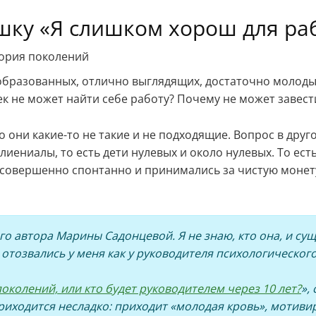
шку «Я слишком хорош для ра
ория поколений
образованных, отлично выглядящих, достаточно молодых
ек не может найти себе работу? Почему не может завес
что они какие-то не такие и не подходящие. Вопрос в др
лиениалы, то есть дети нулевых и около нулевых. То ест
совершенно спонтанно и принимались за чистую монету 
екого автора Марины Садонцевой. Я не знаю, кто она, и с
отозвались у меня как у руководителя психологического 
околений, или кто будет руководителем через 10 лет?
»,
приходится несладко: приходит «молодая кровь», мотив