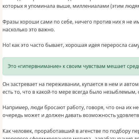
которых я упоминала выше, миллениалами (этим людям
Фразы хороши сами по себе, ничего против них я не и
насколько это важно.
Но! как это часто бывает, хорошая идея переросла сам
Это «гипервнимание» к своим чувствам мешает сре
Он застревает на переживании, купается в нем и авто
есть то, что в какой-то мере всегда было незыблемым
Например, люди бросают работу, говоря, что она их не
очередь может и должен давать возможность удовлетв
Как человек, проработавший в агенстве по подбору пер
здорового сформированого мотива - зарабатывания де