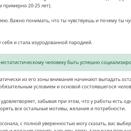
 примерно 20-25 лет).
мею. Важно понимать, что ты чувствуешь и почему ты чу
у себя и стала изуродованной пародией.
днестатистическому человеку быть успешно социализир
матически из его зоны внимания начинают выпадать оста
, обязательным условием и основой состоявшегося челов
 удовлетворяет, забывая при этом, что у работы есть од
орять все остальные мотивы, желания и потребности.
сонала, с полной уверенностью могу сказать, вас выбер
нег и желания строить карьеру, опять таки ради повыш