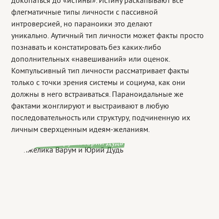
докопаться до «истины». Истину раскапывают все
флегматичные типы личности с пассивной
интроверсией, но параноики это делают
уникально. Аутичный тип личности может факты просто
познавать и констатировать без каких-либо
дополнительных «навешиваний» или оценок.
Компульсивный тип личности рассматривает факты
только с точки зрения системы и социума, как они
должны в него встраиваться. Параноидальные же
фактами жонглируют и выстраивают в любую
последовательность или структуру, подчиненную их
личным сверхценным идеям-желаниям.
Анжелика Варум и Юрий Дудь