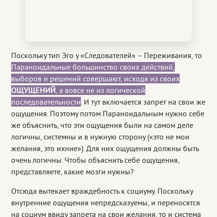
Поскольку тип Эго у «Следователей» – Переживания, то
Параноидальные большинство своих действий,
выборов и решений совершают, исходя из своих
ОЩУЩЕНИЙ
, а вовсе не из логической
последовательности
. И тут включается запрет на свои же
ощущения. Поэтому потом Параноидальным нужно себе
же объяснить, что эти ощущения были на самом деле
логичны, системны и в нужную сторону («это не мои
желания, это ихние»). Для них ощущения должны быть
очень логичны. Чтобы объяснить себе ощущения,
представляете, какие мозги нужны?
Отсюда вытекает враждебность к социуму. Поскольку
внутренние ощущения непредсказуемы, и переносятся
на социум ввиду запрета на свои желания, то и система