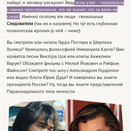
найдут, и заговор раскроют. Ведь
если у вас – склонность
к мании преследования, это не значит, что за вами не
следят
. Именно поэтому эти люди - гениальные
Следователи
(так их и назовем). Но тут есть глубинная
психическая ирония (о ней – ниже).
Вы смотрели или читали Гарри Поттера и Шерлока
Холмса? Увлекались философией Иммануила Канта? Вам
нравятся песни Виктора Цоя или клипы Анжелики
Варум? Обожаете фильмы с Милой Йовович и Рэйфом
Файнсом? Смотрите ток-шоу с Александром Гордоном
или видео-блоги Юрия Дудя? И наверняка вы знаете
президента России? Ну, тогда вы знаете представителей
Параноидального типа личности.