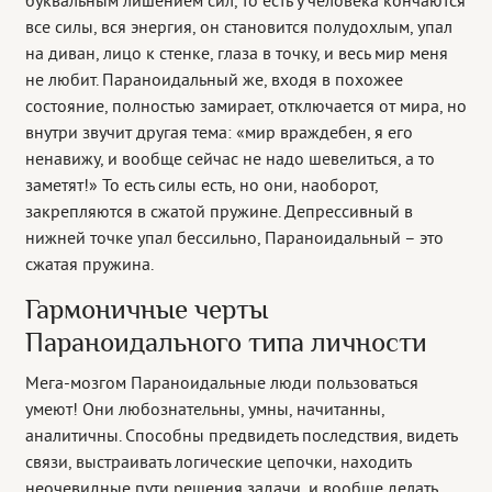
буквальным лишением сил, то есть у человека кончаются
все силы, вся энергия, он становится полудохлым, упал
на диван, лицо к стенке, глаза в точку, и весь мир меня
не любит. Параноидальный же, входя в похожее
состояние, полностью замирает, отключается от мира, но
внутри звучит другая тема: «мир враждебен, я его
ненавижу, и вообще сейчас не надо шевелиться, а то
заметят!» То есть силы есть, но они, наоборот,
закрепляются в сжатой пружине. Депрессивный в
нижней точке упал бессильно, Параноидальный – это
сжатая пружина.
Гармоничные черты
Параноидального типа личности
Мега-мозгом Параноидальные люди пользоваться
умеют! Они любознательны, умны, начитанны,
аналитичны. Способны предвидеть последствия, видеть
связи, выстраивать логические цепочки, находить
неочевидные пути решения задачи, и вообще делать