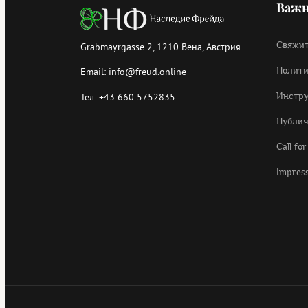
Важн
Grabmayrgasse 2, 1210 Вена, Австрия
Свяжит
Email:
info@freud.online
Полити
Тел:
+43 660 5752835
Инстру
Публич
Call fo
Impres