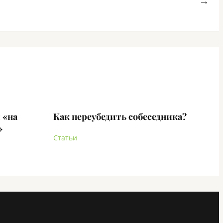
→
 «на
Как переубедить собеседника?
»
Статьи