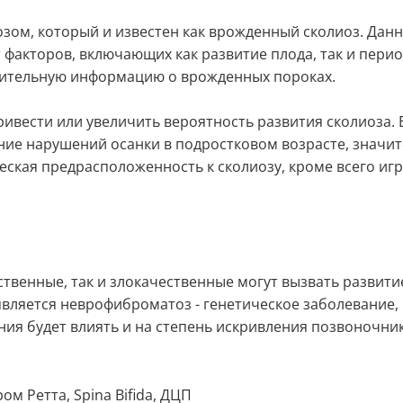
иозом, который и известен как врожденный сколиоз. Дан
т факторов, включающих как развитие плода, так и пери
нительную информацию о врожденных пороках.
вести или увеличить вероятность развития сколиоза. 
ие нарушений осанки в подростковом возрасте, значит
еская предрасположенность к сколиозу, кроме всего иг
твенные, так и злокачественные могут вызвать развити
вляется неврофиброматоз - генетическое заболевание,
ния будет влиять и на степень искривления позвоночни
м Ретта, Spina Bifida, ДЦП