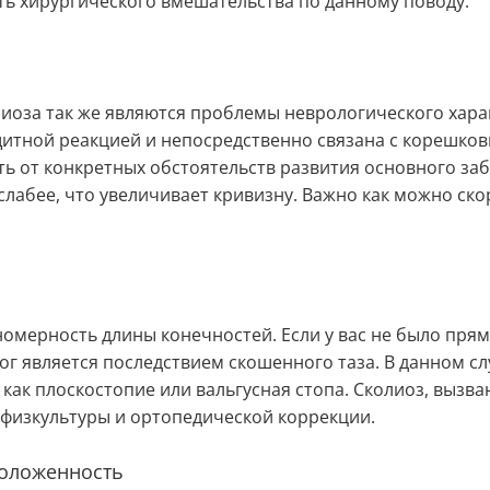
ь хирургического вмешательства по данному поводу.
лиоза так же являются проблемы неврологического хар
ащитной реакцией и непосредственно связана с корешк
ь от конкретных обстоятельств развития основного заб
 слабее, что увеличивает кривизну. Важно как можно ск
мерность длины конечностей. Если у вас не было прямо
 ног является последствием скошенного таза. В данном 
 как плоскостопие или вальгусная стопа. Сколиоз, вызв
физкультуры и ортопедической коррекции.
положенность