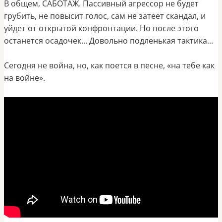
В общем, САБОТАЖ. Пассивный агрессор не будет
грубить, не повысит голос, сам не затеет скандал, и
уйдет от открытой конфронтации. Но после этого
останется осадочек... Довольно подленькая тактика...
Сегодня не война, но, как поется в песне, «на тебе как
на войне».