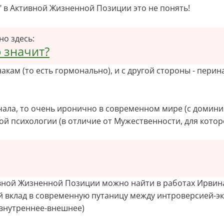
 в Активной Жизненной Позиции это не понять!
но здесь
:
 значит?
кам (то есть гормонально), и с другой стороны - перин
чала, то очень иронично в современном мире (с домин
й психологии (в отличие от Мужественности, для которо
ивной Жизненной Позиции можно найти в работах Ирви
свой вклад в современную путаницу между интроверсией-
, внутреннее-внешнее)