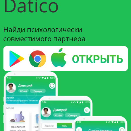
Datico
Найди психологически
совместимого партнера