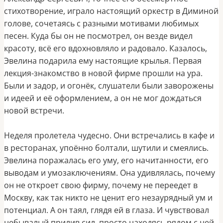
стихотворение, играло настоящий оркестр в Диминой
голове, сочетаясь с разными мотивами любимых
песен. Куда бы он не посмотрел, он везде видел
красоту, всё его вдохновляло и радовало. Казалось,
Эвелина подарила ему настоящие крылья. Первая
лекция-знакомство в новой фирме прошли на ура.
Были и задор, и огонёк, слушатели были заворожены
и идеей и её оформлением, а он не мог дождаться
новой встречи.
Неделя пролетела чудесно. Они встречались в кафе и
в ресторанах, упоённо болтали, шутили и смеялись.
Эвелина поражалась его уму, его начитанности, его
выводам и умозаключениям. Она удивлялась, почему
он не откроет свою фирму, почему не переедет в
Москву, как так никто не ценит его незаурядный ум и
потенциал. А он таял, глядя ей в глаза. И чувствовал
небывалый прилив сил, просто находясь рядом с ней.