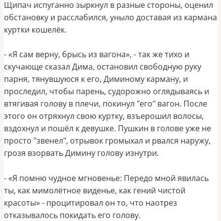
Щипач испуганно зыркнул в разные стороны, оценил
обстановку и расслабился, уныло доставая из кармана
куртки кошелёк.
- «Я сам верну, брысь из вагона», - так же тихо и
скучающе сказал Дима, остановил свободную руку
парня, тянувшуюся к его, Диминому карману, и
проследил, чтобы парень, судорожно оглядываясь и
втягивая голову в плечи, покинул "его" вагон. После
этого он отряхнул свою куртку, взъерошил волосы,
вздохнул и пошёл к девушке. Пушкин в голове уже не
просто "звенел", отрывок громыхал и рвался наружу,
грозя взорвать Димину голову изнутри.
- «Я помню чудное мгновенье: Передо мной явилась
ты, как мимолётное виденье, как гений чистой
красоты» - процитировал он то, что наотрез
отказывалось покидать его голову.