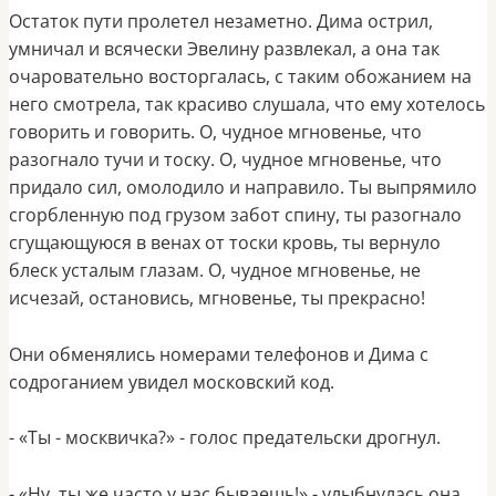
Остаток пути пролетел незаметно. Дима острил,
умничал и всячески Эвелину развлекал, а она так
очаровательно восторгалась, с таким обожанием на
него смотрела, так красиво слушала, что ему хотелось
говорить и говорить. О, чудное мгновенье, что
разогнало тучи и тоску. О, чудное мгновенье, что
придало сил, омолодило и направило. Ты выпрямило
сгорбленную под грузом забот спину, ты разогнало
сгущающуюся в венах от тоски кровь, ты вернуло
блеск усталым глазам. О, чудное мгновенье, не
исчезай, остановись, мгновенье, ты прекрасно!
Они обменялись номерами телефонов и Дима с
содроганием увидел московский код.
- «Ты - москвичка?» - голос предательски дрогнул.
- «Ну, ты же часто у нас бываешь!» - улыбнулась она.